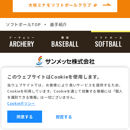
号
号
大垣ミナモ
ソフトボールクラブ
（新
し
い
ウ
パンくずナビゲーション
ソフトボールTOP
選手紹介
ィ
ン
ド
ア
ー
チ
ェ
リ
ー
野球
ソ
フ
ト
ボ
ー
ル
ウ
が
開
（新
き
ま
し
す）
い
このウェブサイトはCookieを使用します。
ウ
当ウェブサイトでは、お客様により良いサービスを提供するため、
ィ
Cookieを利用しています。Cookieを通じて収集する情報には「個人
ン
を識別できる情報」は一切ございません。
ド
Cookieポリシー
ウ
が
同意する
拒否する
開
き