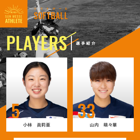
ソ
フ
ト
ボ
ー
ル
輝き燦々
PLAYERS
SUN MESSE
選手紹介
ATHLETE
背
5
背
33
番
番
小林 眞莉亜
山内 萌々華