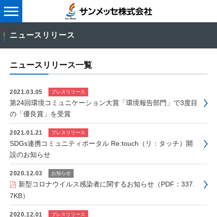
メ
ニ
ニュースリリース
ュ
ー
ニュースリリース一覧
2021.03.05
プレスリリース
第24回環境コミュニケーション大賞「環境報告部門」で3度目
の「優良賞」を受賞
2021.01.21
プレスリリース
SDGs連携コミュニティポータル Re:touch（リ：タッチ）開
設のお知らせ
2020.12.03
お知らせ
新型コロナウイルス感染者に関するお知らせ（PDF：337.
7KB）
2020.12.01
プレスリリース