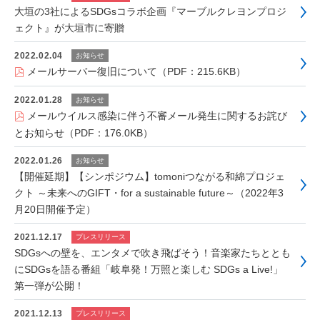
大垣の3社によるSDGsコラボ企画『マーブルクレヨンプロジ
ェクト』が大垣市に寄贈
2022.02.04
お知らせ
メールサーバー復旧について（PDF：215.6KB）
2022.01.28
お知らせ
メールウイルス感染に伴う不審メール発生に関するお詫び
とお知らせ（PDF：176.0KB）
2022.01.26
お知らせ
【開催延期】【シンポジウム】tomoniつながる和綿プロジェ
クト ～未来へのGIFT・for a sustainable future～（2022年3
月20日開催予定）
2021.12.17
プレスリリース
SDGsへの壁を、エンタメで吹き飛ばそう！音楽家たちととも
にSDGsを語る番組「岐阜発！万照と楽しむ SDGs a Live!」
第一弾が公開！
2021.12.13
プレスリリース