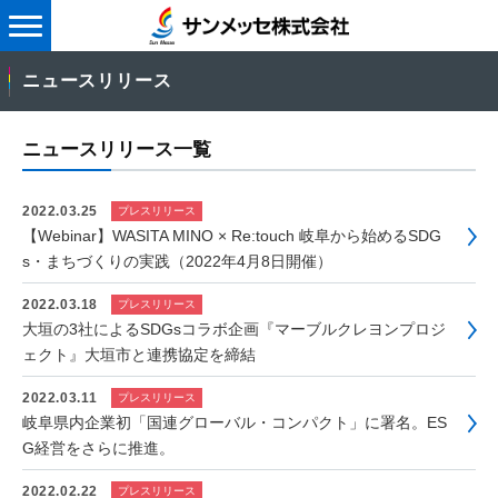
メ
ニ
ニュースリリース
ュ
ー
ニュースリリース一覧
2022.03.25
プレスリリース
【Webinar】WASITA MINO × Re:touch 岐阜から始めるSDG
s・まちづくりの実践（2022年4月8日開催）
2022.03.18
プレスリリース
大垣の3社によるSDGsコラボ企画『マーブルクレヨンプロジ
ェクト』大垣市と連携協定を締結
2022.03.11
プレスリリース
岐阜県内企業初「国連グローバル・コンパクト」に署名。ES
G経営をさらに推進。
2022.02.22
プレスリリース