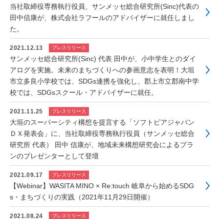
当社取締役専務執行役員、サンメッセ総合研究所(Sinc)代表の
田中信康が、株式会社ラフールのアドバイザーに就任しまし
た。
2021.12.13
プレスリリース
サンメッセ総合研究所(Sinc) 代表 田中が、小中学生とのダイ
アログを実施。未来のまちづくりへの参画意志を表明！大垣
市立多良小学校では、SDGs連携を強化し、郡上市立郡南中学
校では、SDGsスクール・アドバイザーに就任。
2021.11.25
プレスリリース
大垣のスーパーシティ構想を提言する「ソフトピアジャパン
ＤＸ発表会」に、当社取締役専務執行役員（サンメッセ総合
研究所 代表） 田中 信康が、地域未来構想研究会によるプラ
ンのプレゼンターとして登壇
2021.09.17
プレスリリース
【Webinar】WASITA MINO × Re:touch 岐阜から始めるSDG
s・まちづくりの実践（2021年11月29日開催）
2021.08.24
プレスリリース